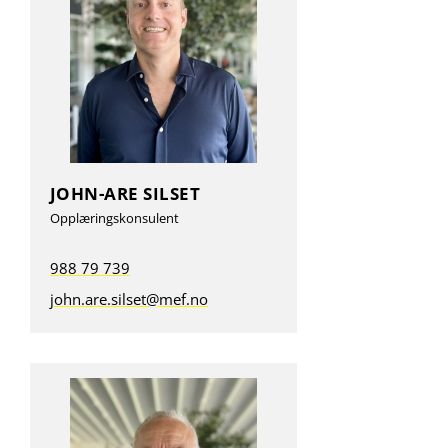
JOHN-ARE SILSET
Opplæringskonsulent
988 79 739
john.are.silset@mef.no