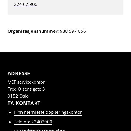
224 02 900
Organisasjonsnummer:
988 597 856
ADRESSE
MEF servicekontor
Fred Olsens gate 3
0152 Oslo
TA KONTAKT
Finn nærmeste opplæringskontor
Telefon: 22402900
Epost: firmapost@mef.no