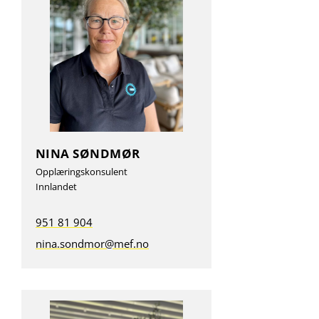
NINA SØNDMØR
Opplæringskonsulent
Innlandet
951 81 904
nina.sondmor@mef.no