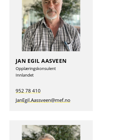
JAN EGIL AASVEEN
Opplæringskonsulent
Innlandet
952 78 410
JanEgil.Aassveen@mef.no