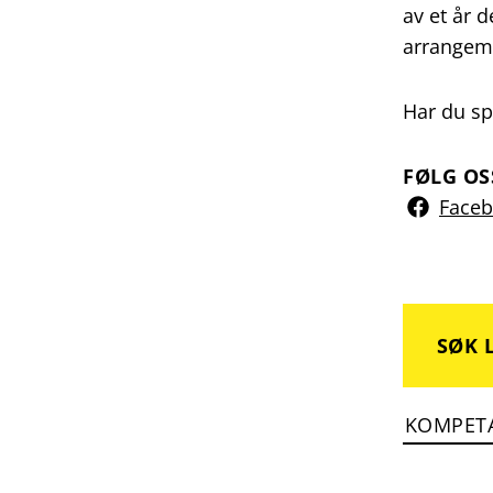
av et år 
arrangem
Har du sp
FØLG OS
Face
SØK 
KOMPET