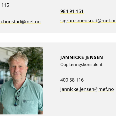
 115
984 91 151
sigrun.smedsrud@mef.n
ian.bonstad@mef.no
JANNICKE JENSEN
Opplæringskonsulent
400 58 116
jannicke.jensen@mef.no