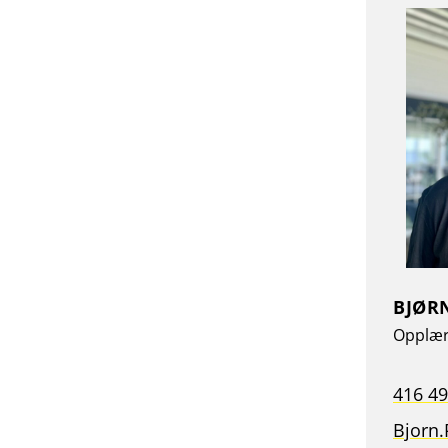
BJØR
Opplær
416 49
Bjorn