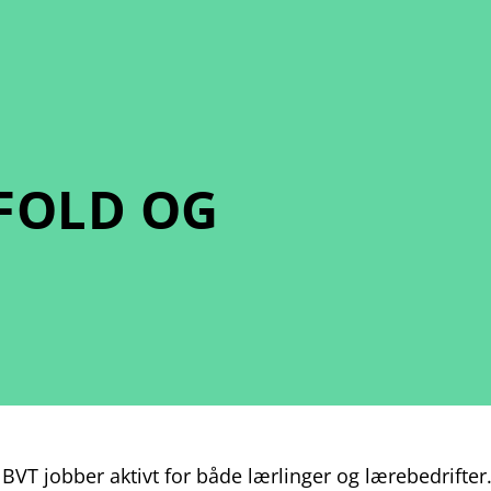
FOLD OG
BVT jobber aktivt for både lærlinger og lærebedrifter.