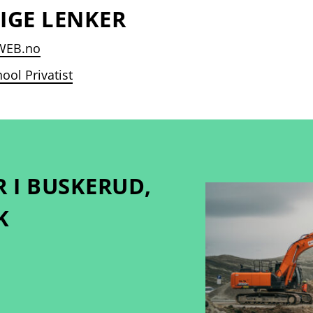
IGE LENKER
WEB.no
ool Privatist
R I BUSKERUD,
K