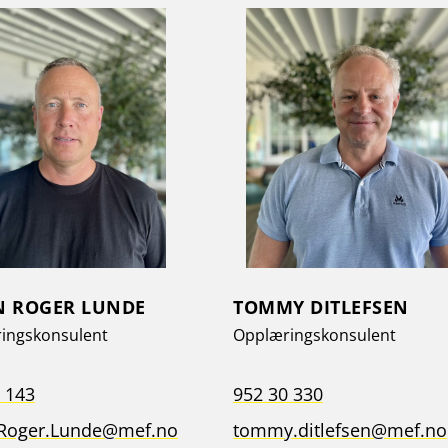
N ROGER LUNDE
TOMMY DITLEFSEN
ingskonsulent
Opplæringskonsulent
 143
952 30 330
.Roger.Lunde@mef.no
tommy.ditlefsen@mef.no