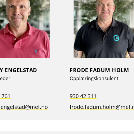
Y ENGELSTAD
FRODE FADUM HOLM
leder
Opplæringskonsulent
 761
930 42 311
.engelstad@mef.no
frode.fadum.holm@mef.