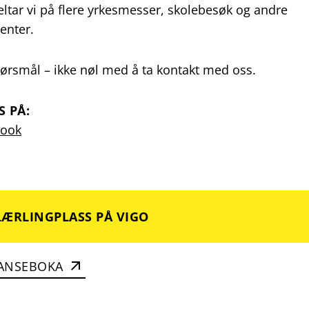
deltar vi på flere yrkesmesser, skolebesøk og andre
enter.
ørsmål – ikke nøl med å ta kontakt med oss.
S PÅ:
book
LÆRLINGPLASS PÅ VIGO
ANSEBOKA