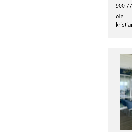
900 77
ole-
krist