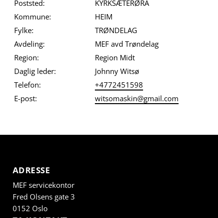
Poststed:
KYRKSÆTERØRA
Kommune:
HEIM
Fylke:
TRØNDELAG
Avdeling:
MEF avd Trøndelag
Region:
Region Midt
Daglig leder:
Johnny Witsø
Telefon:
+4772451598
E-post:
witsomaskin@gmail.com
ADRESSE
MEF servicekontor
Fred Olsens gate 3
0152 Oslo