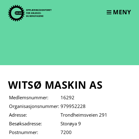
Skip
to
MENY
content
WITSØ MASKIN AS
Medlemsnummer:
16292
Organisasjonsnummer:
979952228
Adresse:
Trondheimsveien 291
Besøksadresse:
Storøya 9
Postnummer:
7200