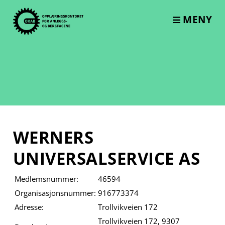
Skip
to
MENY
content
WERNERS
UNIVERSALSERVICE AS
Medlemsnummer:
46594
Organisasjonsnummer:
916773374
Adresse:
Trollvikveien 172
Trollvikveien 172, 9307