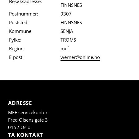
Besøksadresse:
FINNSNES
Postnummer:
9307
Poststed:
FINNSNES
Kommune:
SENJA
Fylke:
TROMS
Region:
mef
E-post:
werner@online.no
ADRESSE
MEF servicekontor
Fred Olsens gate 3
0152 Oslo
TA KONTAKT