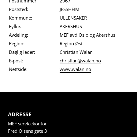
Postnummer:
2067
Poststed:
JESSHEIM
Kommune:
ULLENSAKER
Fylke:
AKERSHUS
Avdeling:
MEF avd Oslo og Akershus
Region:
Region Øst
Daglig leder:
Christian Walan
E-post:
christian@walan.no
Nettside:
www.walan.no
ADRESSE
MEF servicekontor
Fred Olsens gate 3