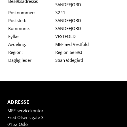
Besøksadresse:
SANDEFJORD
Postnummer:
3241
Poststed:
SANDEFJORD
Kommune:
SANDEFJORD
Fylke:
VESTFOLD
Avdeling:
MEF avd Vestfold
Region:
Region Sørøst
Daglig leder:
Stian Ødegård
ADRESSE
MEF servicekontor
Fred Olsens gate 3
0152 Oslo