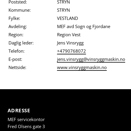
Poststed:
STRYN
Kommune:
STRYN
Fylke:
VESTLAND
Avdeling:
MEF avd Sogn og Fjordane
Region:
Region Vest
Daglig leder:
Jens Vinsrygg
Telefon:
+4790768072
E-post:
jens.vinsrygg@vinsryggmaskin.no
Nettside:
www.vinsryggmaskin.no
ADRESSE
MEF servicekontor
Fred Olsens gate 3