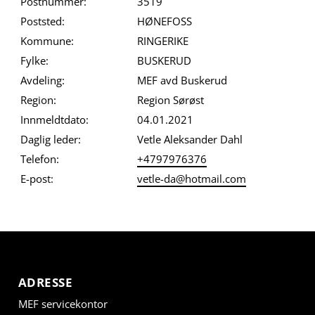
Postnummer:
3519
Poststed:
HØNEFOSS
Kommune:
RINGERIKE
Fylke:
BUSKERUD
Avdeling:
MEF avd Buskerud
Region:
Region Sørøst
Innmeldtdato:
04.01.2021
Daglig leder:
Vetle Aleksander Dahl
Telefon:
+4797976376
E-post:
vetle-da@hotmail.com
ADRESSE
MEF servicekontor