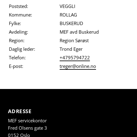
Poststed:
VEGGLI
Kommune:
ROLLAG
Fylke:
BUSKERUD
Avdeling:
MEF avd Buskerud
Region:
Region Sørøst
Daglig leder:
Trond Eger
Telefon:
+4795794722
E-post:
treger@online.no
ADRESSE
MEF servicekontor
Fred Olsens gate 3
0152 Oslo