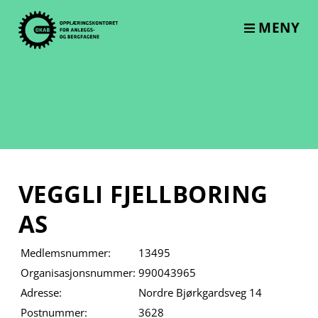
Skip
to
MENY
content
VEGGLI FJELLBORING
AS
Medlemsnummer:
13495
Organisasjonsnummer:
990043965
Adresse:
Nordre Bjørkgardsveg 14
Postnummer:
3628