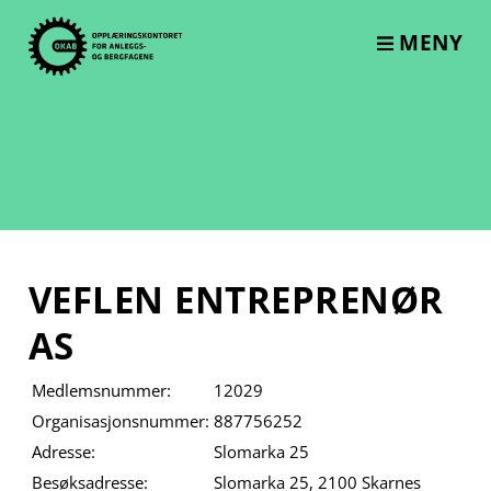
Skip
to
MENY
content
VEFLEN ENTREPRENØR
AS
Medlemsnummer:
12029
Organisasjonsnummer:
887756252
Adresse:
Slomarka 25
Besøksadresse:
Slomarka 25, 2100 Skarnes