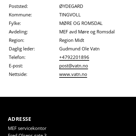
Poststed:
ØYDEGARD
Kommune:
TINGVOLL
Fylke:
MØRE OG ROMSDAL
Avdeling:
MEF avd Møre og Romsdal
Region:
Region Midt
Daglig leder:
Gudmund Ole Vatn
Telefon:
+4792201896
E-post:
post@vatn.no
Nettside:
www.vatn.no
ADRESSE
MEF servicekontor
Fred Olsens gate 3