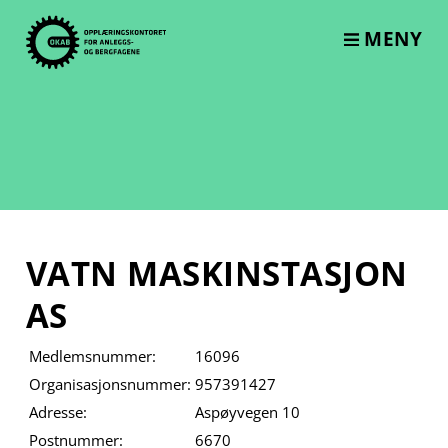
Skip
to
MENY
content
VATN MASKINSTASJON
AS
Medlemsnummer:
16096
Organisasjonsnummer:
957391427
Adresse:
Aspøyvegen 10
Postnummer:
6670