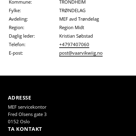
Kommune:
TRONDHEIM
Fylke:
TRØNDELAG
Avdeling:
MEF avd Trøndelag
Region:
Region Midt
Daglig leder:
Kristian Søbstad
Telefon:
+4797407060
E-post:
post@vaarvikwiig.no
ADRESSE
MEF servicekontor
Fred Olsens gate 3
0152 Oslo
TA KONTAKT