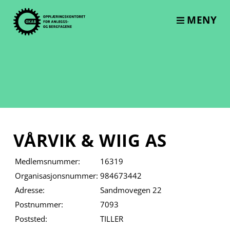
Skip
to
MENY
content
VÅRVIK & WIIG AS
Medlemsnummer:
16319
Organisasjonsnummer:
984673442
Adresse:
Sandmovegen 22
Postnummer:
7093
Poststed:
TILLER