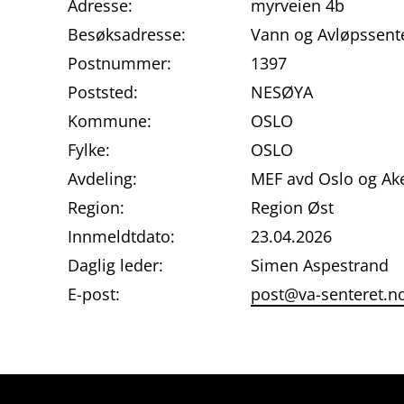
Adresse:
myrveien 4b
Besøksadresse:
Vann og Avløpssent
Postnummer:
1397
Poststed:
NESØYA
Kommune:
OSLO
Fylke:
OSLO
Avdeling:
MEF avd Oslo og Ak
Region:
Region Øst
Innmeldtdato:
23.04.2026
Daglig leder:
Simen Aspestrand
E-post:
post@va-senteret.n