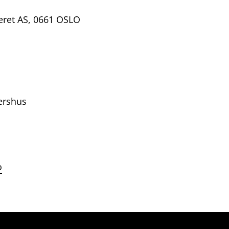
eret AS, 0661 OSLO
ershus
o