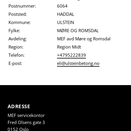
Postnummer:
6064
Poststed:
HADDAL
Kommune:
ULSTEIN
Fylke:
MØRE OG ROMSDAL
Avdeling:
MEF avd Møre og Romsdal
Region:
Region Midt
Telefon:
+4795222839
E-post:
eli@ulsteinbetong.no
ADRESSE
MEF servicekontor
Fred Olsens gate 3
0152 Oslo