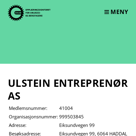
Skip
to
MENY
content
ULSTEIN ENTREPRENØR
AS
Medlemsnummer:
41004
Organisasjonsnummer:
999503845
Adresse:
Eiksundvegen 99
Besøksadresse:
Eiksundvegen 99, 6064 HADDAL