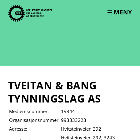
Skip
to
MENY
content
TVEITAN & BANG
TYNNINGSLAG AS
Medlemsnummer:
19344
Organisasjonsnummer:
993833223
Adresse:
Hvitsteinveien 292
Hvitsteinveien 292, 3243