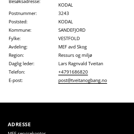
Besøksadresse:
KODAL
Postnummer:
3243
Poststed:
KODAL
Kommune:
SANDEFJORD
Fylke:
VESTFOLD
Avdeling:
MEF avd Skog
Region:
Ressurs og miljø
Daglig leder:
Lars Ragnvald Tveitan
Telefon:
+4791686820
E-post:
post@tveitanogbang.no
ADRESSE
MEF servicekontor