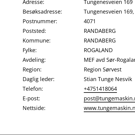
Adresse:
Tungenesveien 169
Besøksadresse:
Tungenesveien 169
Postnummer:
4071
Poststed:
RANDABERG
Kommune:
RANDABERG
Fylke:
ROGALAND
Avdeling:
MEF avd Sør-Rogala
Region:
Region Sørvest
Daglig leder:
Stian Tunge Nesvik
Telefon:
+4751418064
E-post:
post@tungemaskin.
Nettside:
www.tungemaskin.