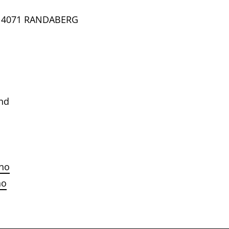
, 4071 RANDABERG
nd
no
no