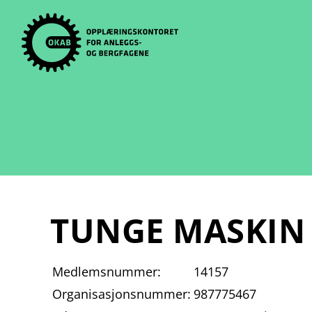
Skip
to
content
TUNGE MASKIN
Medlemsnummer:
14157
Organisasjonsnummer:
987775467