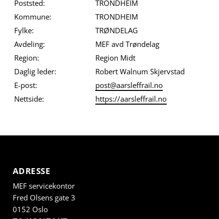
Poststed:
TRONDHEIM
Kommune:
TRONDHEIM
Fylke:
TRØNDELAG
Avdeling:
MEF avd Trøndelag
Region:
Region Midt
Daglig leder:
Robert Walnum Skjervstad
E-post:
post@aarsleffrail.no
Nettside:
https://aarsleffrail.no
ADRESSE
MEF servicekontor
Fred Olsens gate 3
0152 Oslo