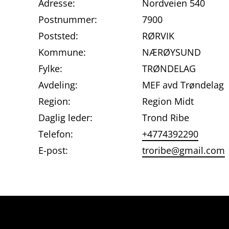
Adresse:
Nordveien 540
Postnummer:
7900
Poststed:
RØRVIK
Kommune:
NÆRØYSUND
Fylke:
TRØNDELAG
Avdeling:
MEF avd Trøndelag
Region:
Region Midt
Daglig leder:
Trond Ribe
Telefon:
+4774392290
E-post:
troribe@gmail.com