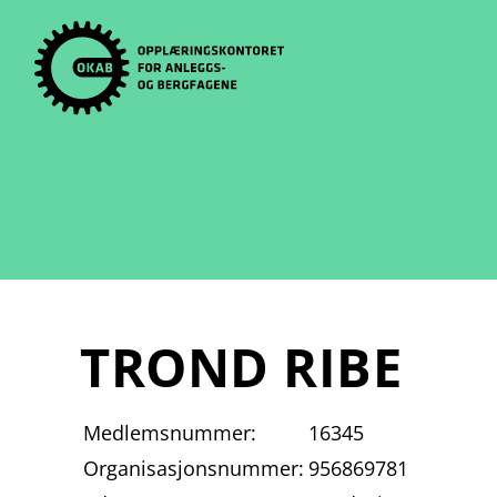
Skip
to
content
TROND RIBE
Medlemsnummer:
16345
Organisasjonsnummer:
956869781