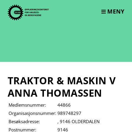
Skip
to
MENY
content
TRAKTOR & MASKIN V
ANNA THOMASSEN
Medlemsnummer:
44866
Organisasjonsnummer:
989748297
Besøksadresse:
, 9146 OLDERDALEN
Postnummer:
9146