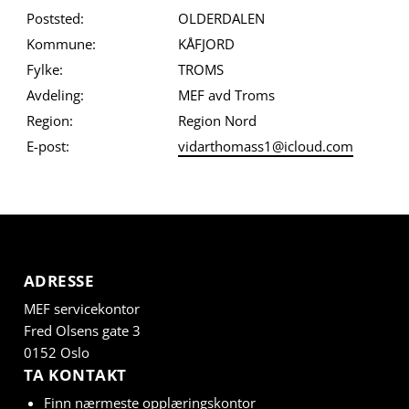
Poststed:
OLDERDALEN
Kommune:
KÅFJORD
Fylke:
TROMS
Avdeling:
MEF avd Troms
Region:
Region Nord
E-post:
vidarthomass1@icloud.com
ADRESSE
MEF servicekontor
Fred Olsens gate 3
0152 Oslo
TA KONTAKT
Finn nærmeste opplæringskontor