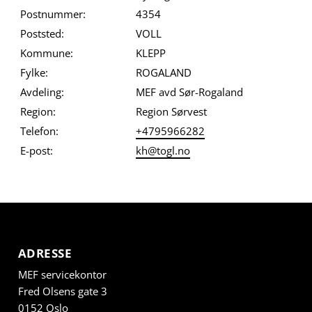
Postnummer:
4354
Poststed:
VOLL
Kommune:
KLEPP
Fylke:
ROGALAND
Avdeling:
MEF avd Sør-Rogaland
Region:
Region Sørvest
Telefon:
+4795966282
E-post:
kh@togl.no
ADRESSE
MEF servicekontor
Fred Olsens gate 3
0152 Oslo