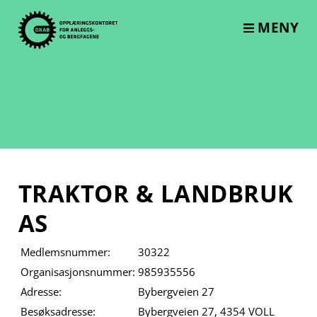
Skip
to
MENY
content
TRAKTOR & LANDBRUK
AS
Medlemsnummer:
30322
Organisasjonsnummer:
985935556
Adresse:
Bybergveien 27
Besøksadresse:
Bybergveien 27, 4354 VOLL