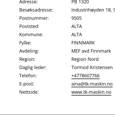
Adresse:
PB 1320
Besøksadresse:
Industrihøyden 18, 
Postnummer:
9505
Poststed:
ALTA
Kommune:
ALTA
Fylke:
FINNMARK
Avdeling:
MEF avd Finnmark
Region:
Region Nord
Daglig leder:
Tormod Kristensen
Telefon:
+4778607766
E-post:
aina@tk-maskin.no
Nettside:
www.tk-maskin.no