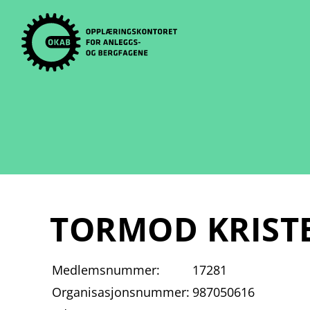
Skip
to
content
TORMOD KRIST
Medlemsnummer:
17281
Organisasjonsnummer:
987050616