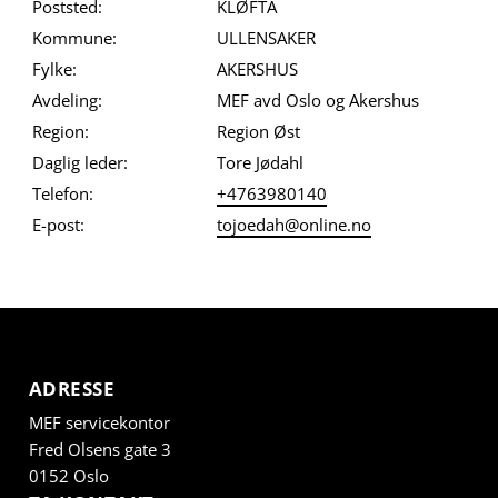
Poststed:
KLØFTA
Kommune:
ULLENSAKER
Fylke:
AKERSHUS
Avdeling:
MEF avd Oslo og Akershus
Region:
Region Øst
Daglig leder:
Tore Jødahl
Telefon:
+4763980140
E-post:
tojoedah@online.no
ADRESSE
MEF servicekontor
Fred Olsens gate 3
0152 Oslo