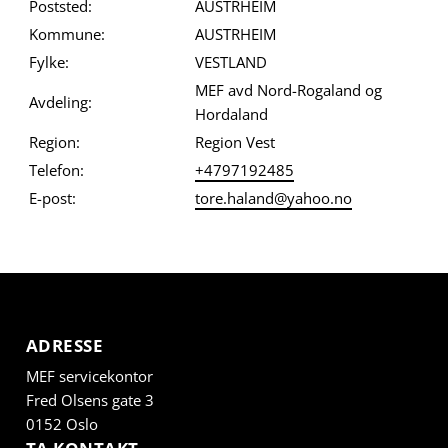
Poststed:
AUSTRHEIM
Kommune:
AUSTRHEIM
Fylke:
VESTLAND
MEF avd Nord-Rogaland og
Avdeling:
Hordaland
Region:
Region Vest
Telefon:
+4797192485
E-post:
tore.haland@yahoo.no
ADRESSE
MEF servicekontor
Fred Olsens gate 3
0152 Oslo