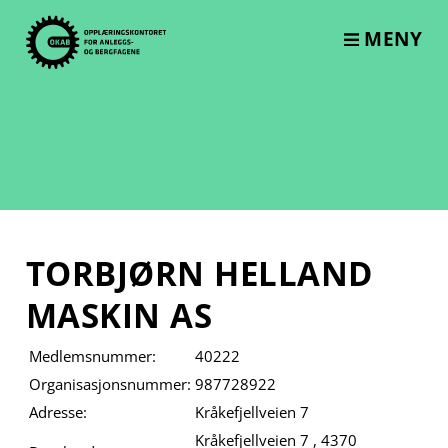
Skip
to
MENY
content
TORBJØRN HELLAND
MASKIN AS
Medlemsnummer:
40222
Organisasjonsnummer:
987728922
Adresse:
Kråkefjellveien 7
Kråkefjellveien 7 , 4370