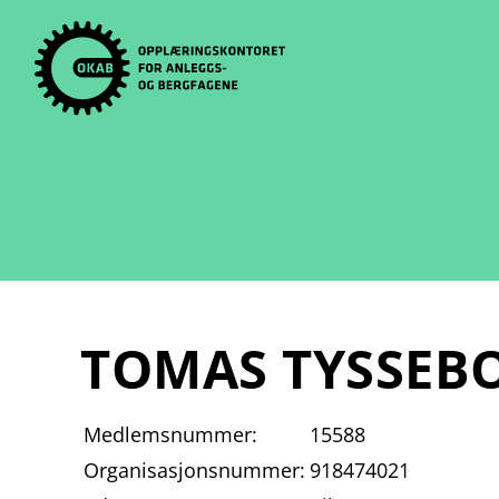
Skip
to
content
TOMAS TYSSEB
Medlemsnummer:
15588
Organisasjonsnummer:
918474021