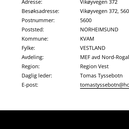
Adresse:
Vikøyvegen 372
Besøksadresse:
Vikøyvegen 372, 5
Postnummer:
5600
Poststed:
NORHEIMSUND
Kommune:
KVAM
Fylke:
VESTLAND
Avdeling:
MEF avd Nord-Roga
Region:
Region Vest
Daglig leder:
Tomas Tyssebotn
E-post:
tomastyssebotn@ho