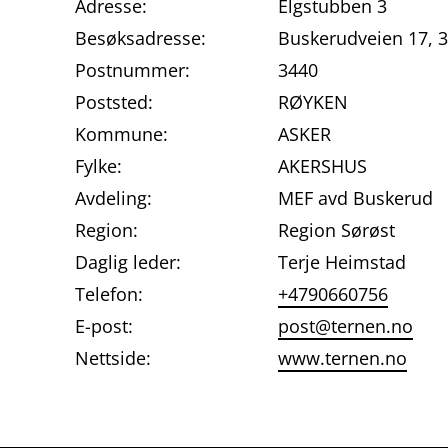
Adresse:
Elgstubben 3
Besøksadresse:
Buskerudveien 17,
Postnummer:
3440
Poststed:
RØYKEN
Kommune:
ASKER
Fylke:
AKERSHUS
Avdeling:
MEF avd Buskerud
Region:
Region Sørøst
Daglig leder:
Terje Heimstad
Telefon:
+4790660756
E-post:
post@ternen.no
Nettside:
www.ternen.no