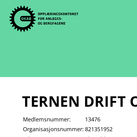
Skip
to
content
TERNEN DRIFT 
Medlemsnummer:
13476
Organisasjonsnummer:
821351952