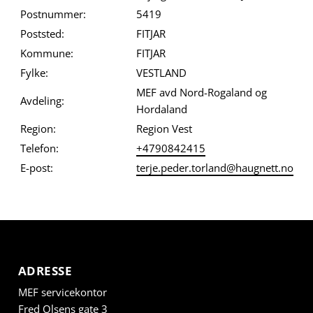
Postnummer:
5419
Poststed:
FITJAR
Kommune:
FITJAR
Fylke:
VESTLAND
MEF avd Nord-Rogaland og
Avdeling:
Hordaland
Region:
Region Vest
Telefon:
+4790842415
E-post:
terje.peder.torland@haugnett.no
ADRESSE
MEF servicekontor
Fred Olsens gate 3