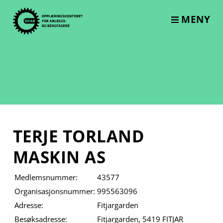
Skip
to
MENY
content
TERJE TORLAND
MASKIN AS
Medlemsnummer:
43577
Organisasjonsnummer:
995563096
Adresse:
Fitjargarden
Besøksadresse:
Fitjargarden, 5419 FITJAR