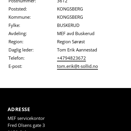
Postnummer:
3612
Poststed:
KONGSBERG
Kommune:
KONGSBERG
Fylke:
BUSKERUD
Avdeling:
MEF avd Buskerud
Region:
Region Sørøst
Daglig leder:
Tom Erik Aannestad
Telefon:
+4794823672
E-post:
tom.erik@t-sollid.no
ADRESSE
MEF servicekontor
Fred Olsens gate 3