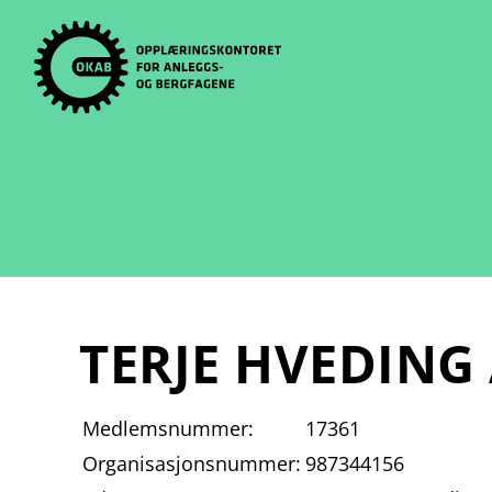
Skip
to
content
TERJE HVEDING
Medlemsnummer:
17361
Organisasjonsnummer:
987344156