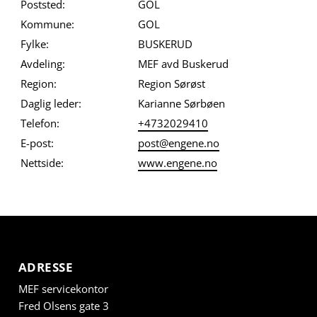
Poststed:
GOL
Kommune:
GOL
Fylke:
BUSKERUD
Avdeling:
MEF avd Buskerud
Region:
Region Sørøst
Daglig leder:
Karianne Sørbøen
Telefon:
+4732029410
E-post:
post@engene.no
Nettside:
www.engene.no
ADRESSE
MEF servicekontor
Fred Olsens gate 3