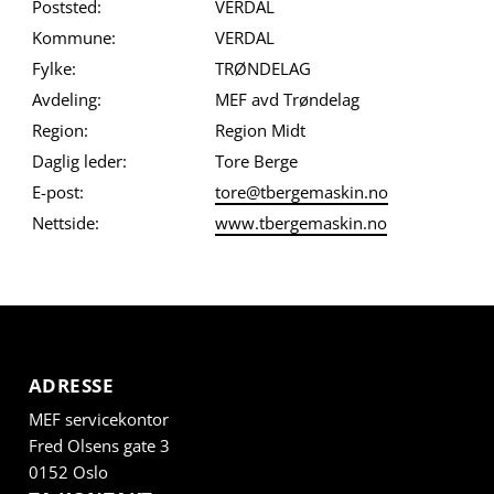
Poststed:
VERDAL
Kommune:
VERDAL
Fylke:
TRØNDELAG
Avdeling:
MEF avd Trøndelag
Region:
Region Midt
Daglig leder:
Tore Berge
E-post:
tore@tbergemaskin.no
Nettside:
www.tbergemaskin.no
ADRESSE
MEF servicekontor
Fred Olsens gate 3
0152 Oslo