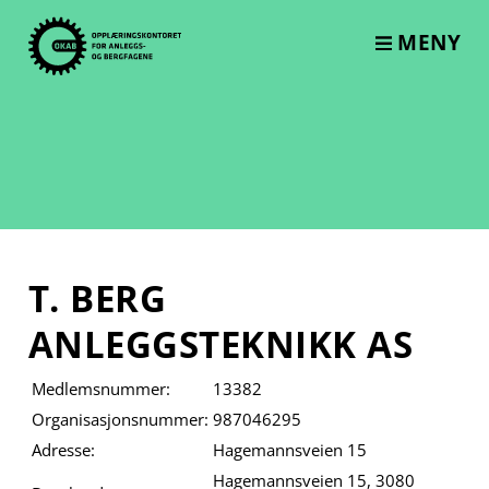
Skip
to
MENY
content
T. BERG
ANLEGGSTEKNIKK AS
Medlemsnummer:
13382
Organisasjonsnummer:
987046295
Adresse:
Hagemannsveien 15
Hagemannsveien 15, 3080