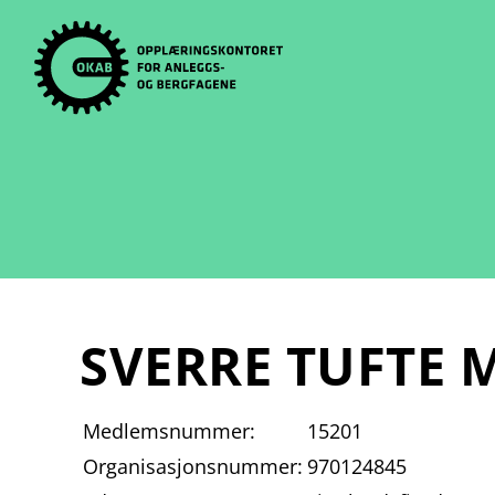
Skip
to
content
SVERRE TUFTE
Medlemsnummer:
15201
Organisasjonsnummer:
970124845