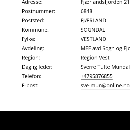
Adresse:
Fjærlandsfjorden 2
Postnummer:
6848
Poststed:
FJÆRLAND
Kommune:
SOGNDAL
Fylke:
VESTLAND
Avdeling:
MEF avd Sogn og Fj
Region:
Region Vest
Daglig leder:
Sverre Tufte Mundal
Telefon:
+4795876855
E-post:
sve-mun@online.no