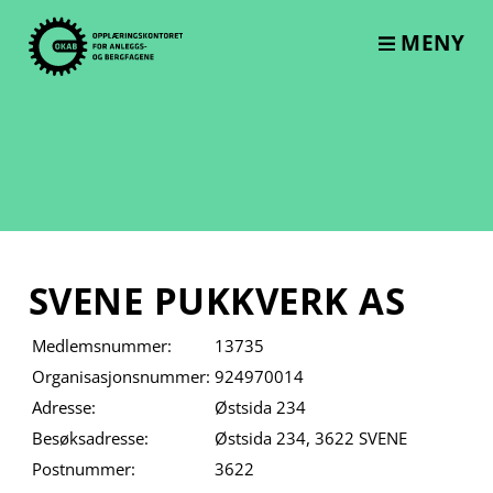
Skip
to
MENY
content
SVENE PUKKVERK AS
Medlemsnummer:
13735
Organisasjonsnummer:
924970014
Adresse:
Østsida 234
Besøksadresse:
Østsida 234, 3622 SVENE
Postnummer:
3622