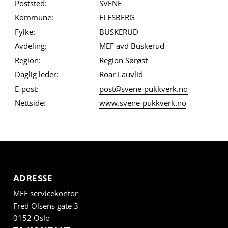
Poststed:
SVENE
Kommune:
FLESBERG
Fylke:
BUSKERUD
Avdeling:
MEF avd Buskerud
Region:
Region Sørøst
Daglig leder:
Roar Lauvlid
E-post:
post@svene-pukkverk.no
Nettside:
www.svene-pukkverk.no
ADRESSE
MEF servicekontor
Fred Olsens gate 3
0152 Oslo