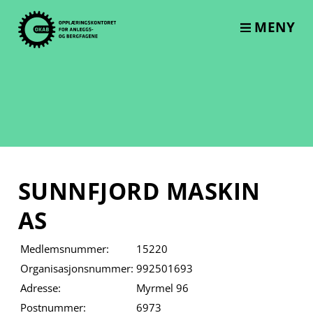
Skip
to
MENY
content
SUNNFJORD MASKIN
AS
Medlemsnummer:
15220
Organisasjonsnummer:
992501693
Adresse:
Myrmel 96
Postnummer:
6973