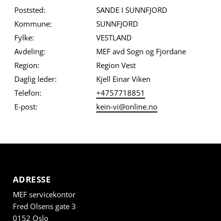
Poststed:
SANDE I SUNNFJORD
Kommune:
SUNNFJORD
Fylke:
VESTLAND
Avdeling:
MEF avd Sogn og Fjordane
Region:
Region Vest
Daglig leder:
Kjell Einar Viken
Telefon:
+4757718851
E-post:
kein-vi@online.no
ADRESSE
MEF servicekontor
Fred Olsens gate 3
0152 Oslo