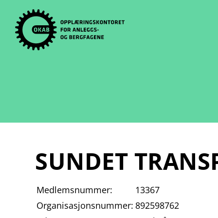
Skip
to
content
SUNDET TRANSP
Medlemsnummer:
13367
Organisasjonsnummer:
892598762