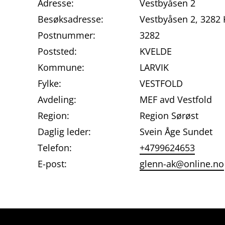
Adresse:
Vestbyåsen 2
Besøksadresse:
Vestbyåsen 2, 3282
Postnummer:
3282
Poststed:
KVELDE
Kommune:
LARVIK
Fylke:
VESTFOLD
Avdeling:
MEF avd Vestfold
Region:
Region Sørøst
Daglig leder:
Svein Åge Sundet
Telefon:
+4799624653
E-post:
glenn-ak@online.no