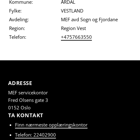
Kommune:
ÅRDAL
Fylke:
VESTLAND
Avdeling:
MEF avd Sogn og Fjordane
Region:
Region Vest
Telefon:
+4757663550
ADRESSE
MEF servicekontor
Fred Olsens gate 3
0152 Oslo
TA KONTAKT
Finn nærmeste opplæringskontor
Telefon: 22402900