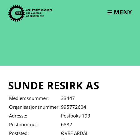
Skip
to
MENY
content
SUNDE RESIRK AS
Medlemsnummer:
33447
Organisasjonsnummer:
995772604
Adresse:
Postboks 193
Postnummer:
6882
Poststed:
ØVRE ÅRDAL