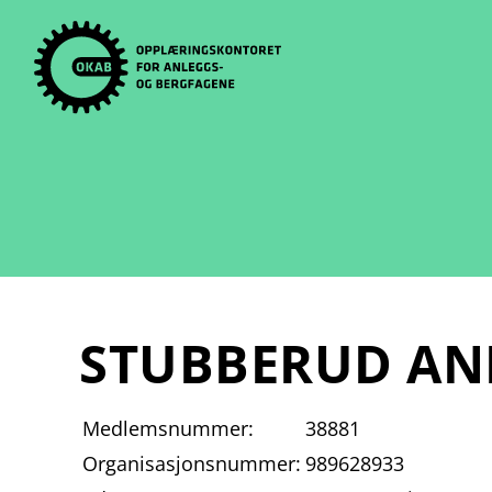
Skip
to
content
STUBBERUD AN
Medlemsnummer:
38881
Organisasjonsnummer:
989628933