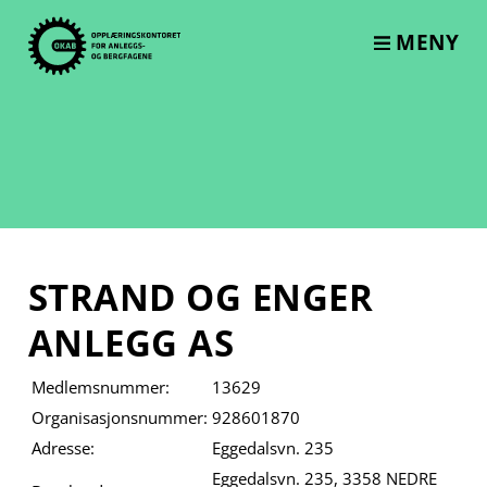
Skip
to
MENY
content
STRAND OG ENGER
ANLEGG AS
Medlemsnummer:
13629
Organisasjonsnummer:
928601870
Adresse:
Eggedalsvn. 235
Eggedalsvn. 235, 3358 NEDRE