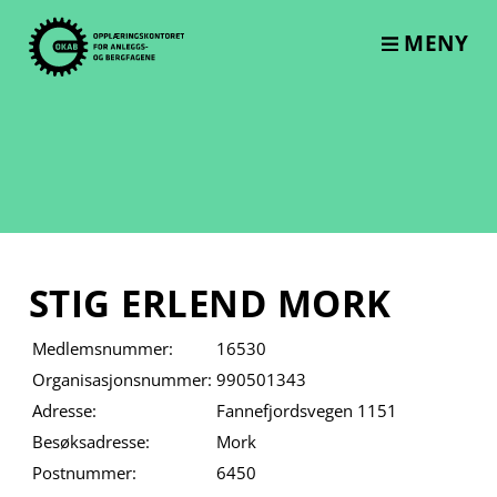
Skip
to
MENY
content
STIG ERLEND MORK
Medlemsnummer:
16530
Organisasjonsnummer:
990501343
Adresse:
Fannefjordsvegen 1151
Besøksadresse:
Mork
Postnummer:
6450