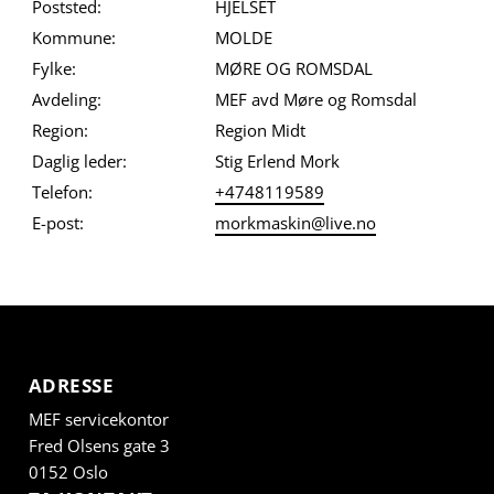
Poststed:
HJELSET
Kommune:
MOLDE
Fylke:
MØRE OG ROMSDAL
Avdeling:
MEF avd Møre og Romsdal
Region:
Region Midt
Daglig leder:
Stig Erlend Mork
Telefon:
+4748119589
E-post:
morkmaskin@live.no
ADRESSE
MEF servicekontor
Fred Olsens gate 3
0152 Oslo