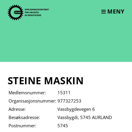
Skip
to
MENY
content
STEINE MASKIN
Medlemsnummer:
15311
Organisasjonsnummer:
977327253
Adresse:
Vassbygdevegen 6
Besøksadresse:
Vassbygdi, 5745 AURLAND
Postnummer:
5745