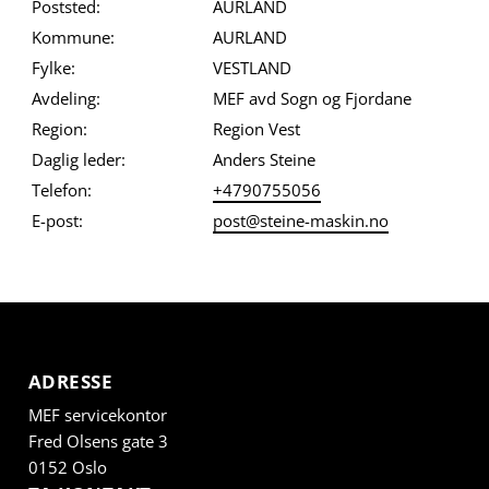
Poststed:
AURLAND
Kommune:
AURLAND
Fylke:
VESTLAND
Avdeling:
MEF avd Sogn og Fjordane
Region:
Region Vest
Daglig leder:
Anders Steine
Telefon:
+4790755056
E-post:
post@steine-maskin.no
ADRESSE
MEF servicekontor
Fred Olsens gate 3
0152 Oslo