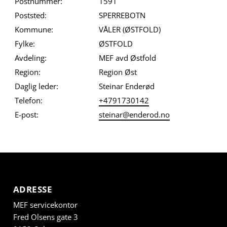
Postnummer:
1591
Poststed:
SPERREBOTN
Kommune:
VÅLER (ØSTFOLD)
Fylke:
ØSTFOLD
Avdeling:
MEF avd Østfold
Region:
Region Øst
Daglig leder:
Steinar Enderød
Telefon:
+4791730142
E-post:
steinar@enderod.no
ADRESSE
MEF servicekontor
Fred Olsens gate 3