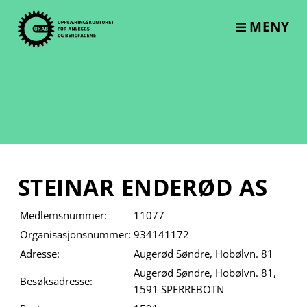
Skip
to
MENY
content
STEINAR ENDERØD AS
Medlemsnummer:
11077
Organisasjonsnummer:
934141172
Adresse:
Augerød Søndre, Hobølvn. 81
Augerød Søndre, Hobølvn. 81,
Besøksadresse:
1591 SPERREBOTN