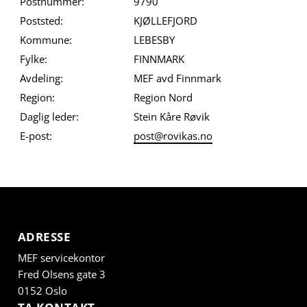
Postnummer:
9790
Poststed:
KJØLLEFJORD
Kommune:
LEBESBY
Fylke:
FINNMARK
Avdeling:
MEF avd Finnmark
Region:
Region Nord
Daglig leder:
Stein Kåre Røvik
E-post:
post@rovikas.no
ADRESSE
MEF servicekontor
Fred Olsens gate 3
0152 Oslo