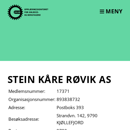
Skip
to
MENY
content
STEIN KÅRE RØVIK AS
Medlemsnummer:
17371
Organisasjonsnummer:
893838732
Adresse:
Postboks 393
Strandvn. 142, 9790
Besøksadresse:
KJØLLEFJORD