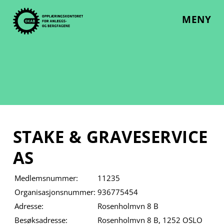
Skip
to
MENY
content
STAKE & GRAVESERVICE
AS
Medlemsnummer:
11235
Organisasjonsnummer:
936775454
Adresse:
Rosenholmvn 8 B
Besøksadresse:
Rosenholmvn 8 B, 1252 OSLO