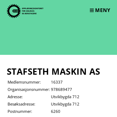
Skip
to
MENY
content
STAFSETH MASKIN AS
Medlemsnummer:
16337
Organisasjonsnummer:
978689477
Adresse:
Utvikbygda 712
Besøksadresse:
Utvikbygda 712
Postnummer:
6260