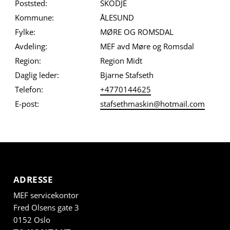
Poststed:
SKODJE
Kommune:
ÅLESUND
Fylke:
MØRE OG ROMSDAL
Avdeling:
MEF avd Møre og Romsdal
Region:
Region Midt
Daglig leder:
Bjarne Stafseth
Telefon:
+4770144625
E-post:
stafsethmaskin@hotmail.com
ADRESSE
MEF servicekontor
Fred Olsens gate 3
0152 Oslo