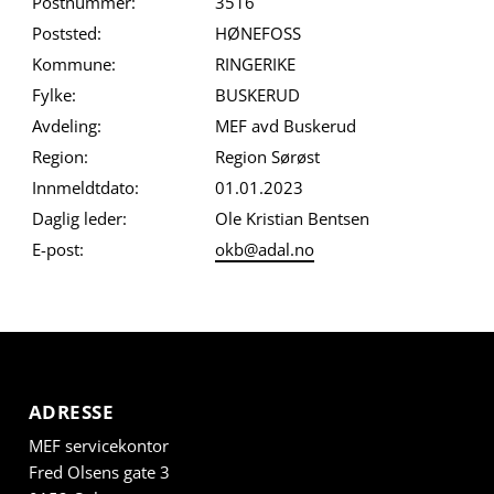
Postnummer:
3516
Poststed:
HØNEFOSS
Kommune:
RINGERIKE
Fylke:
BUSKERUD
Avdeling:
MEF avd Buskerud
Region:
Region Sørøst
Innmeldtdato:
01.01.2023
Daglig leder:
Ole Kristian Bentsen
E-post:
okb@adal.no
ADRESSE
MEF servicekontor
Fred Olsens gate 3