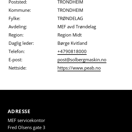
Poststed:
TRONDHEIM
Kommune:
TRONDHEIM
Fylke:
TRØNDELAG
Avdeling:
MEF avd Trøndelag
Region:
Region Midt
Daglig leder:
Børge Kvitland
Telefon:
+4790818000
E-post:
post@solbergmaskin.no
Nettside:
https://www.peab.no
ADRESSE
MEF servicekontor
Fred Olsens gate 3