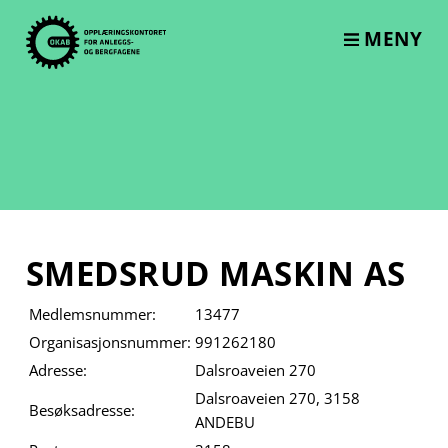
Skip
to
MENY
content
SMEDSRUD MASKIN AS
Medlemsnummer:
13477
Organisasjonsnummer:
991262180
Adresse:
Dalsroaveien 270
Dalsroaveien 270, 3158
Besøksadresse:
ANDEBU