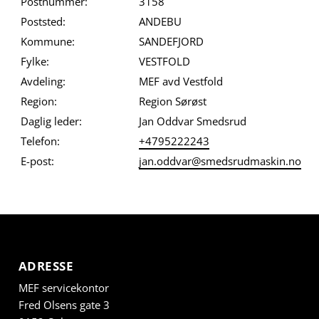
Postnummer:
3158
Poststed:
ANDEBU
Kommune:
SANDEFJORD
Fylke:
VESTFOLD
Avdeling:
MEF avd Vestfold
Region:
Region Sørøst
Daglig leder:
Jan Oddvar Smedsrud
Telefon:
+4795222243
E-post:
jan.oddvar@smedsrudmaskin.no
ADRESSE
MEF servicekontor
Fred Olsens gate 3