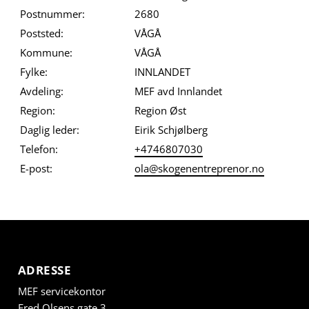
Postnummer:
2680
Poststed:
VÅGÅ
Kommune:
VÅGÅ
Fylke:
INNLANDET
Avdeling:
MEF avd Innlandet
Region:
Region Øst
Daglig leder:
Eirik Schjølberg
Telefon:
+4746807030
E-post:
ola@skogenentreprenor.no
ADRESSE
MEF servicekontor
Fred Olsens gate 3