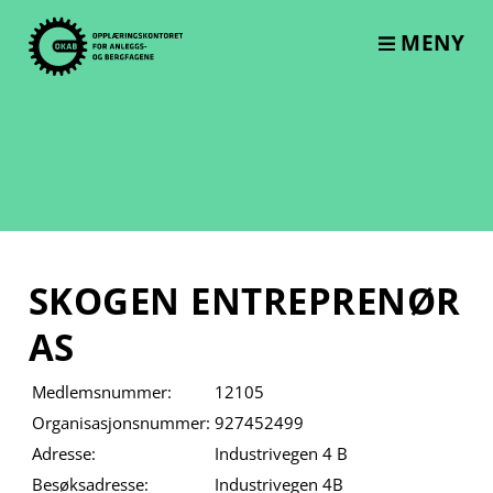
Skip
to
MENY
content
SKOGEN ENTREPRENØR
AS
Medlemsnummer:
12105
Organisasjonsnummer:
927452499
Adresse:
Industrivegen 4 B
Besøksadresse:
Industrivegen 4B