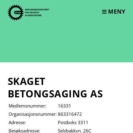
Skip
to
MENY
content
SKAGET
BETONGSAGING AS
Medlemsnummer:
16331
Organisasjonsnummer:
863316472
Adresse:
Postboks 3311
Besøksadresse:
Selsbakkvn. 26C