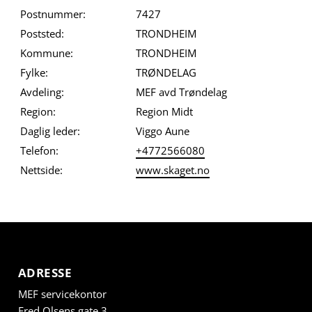
Postnummer:
7427
Poststed:
TRONDHEIM
Kommune:
TRONDHEIM
Fylke:
TRØNDELAG
Avdeling:
MEF avd Trøndelag
Region:
Region Midt
Daglig leder:
Viggo Aune
Telefon:
+4772566080
Nettside:
www.skaget.no
ADRESSE
MEF servicekontor
Fred Olsens gate 3